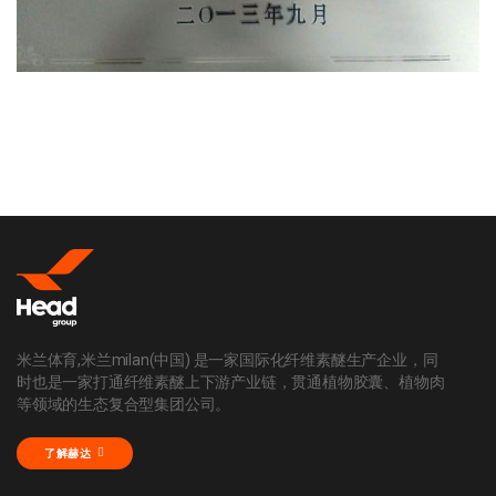
米兰体育,米兰milan(中国) 是一家国际化纤维素醚生产企业，同
时也是一家打通纤维素醚上下游产业链，贯通植物胶囊、植物肉
等领域的生态复合型集团公司。
了解赫达