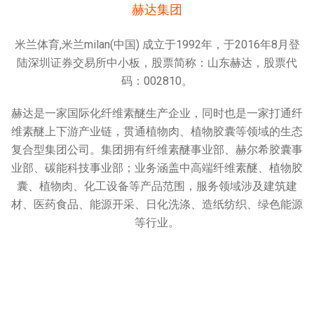
赫达集团
米兰体育,米兰milan(中国) 成立于1992年，于2016年8月登
陆深圳证券交易所中小板，股票简称：山东赫达，股票代
码：002810。
赫达是一家国际化纤维素醚生产企业，同时也是一家打通纤
维素醚上下游产业链，贯通植物肉、植物胶囊等领域的生态
复合型集团公司。集团拥有纤维素醚事业部、赫尔希胶囊事
业部、碳能科技事业部；业务涵盖中高端纤维素醚、植物胶
囊、植物肉、化工设备等产品范围，服务领域涉及建筑建
材、医药食品、能源开采、日化洗涤、造纸纺织、绿色能源
等行业。