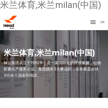
米兰体育,米兰milan(中国)
toggle 
EN
米兰体育,米兰milan(中国)
赫达集团成立于1992年，是一家国际化的纤维素醚、植物
胶囊生产服务企业。集团拥有3大事业部，业务覆盖全球
100余个国家和地区。