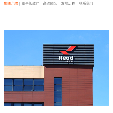
集团介绍
董事长致辞
高管团队
发展历程
联系我们