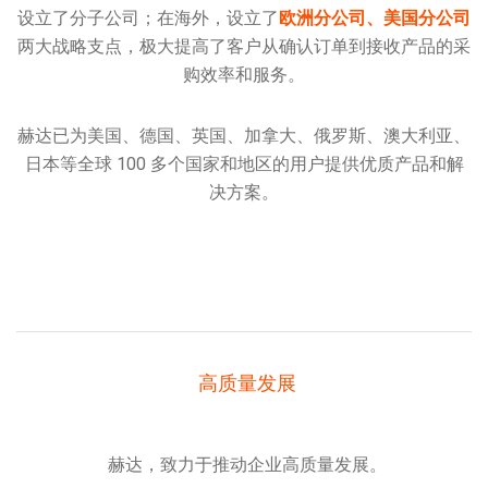
设立了分子公司；在海外，设立了
欧洲分公司、美国分公司
两大战略支点，极大提高了客户从确认订单到接收产品的采
购效率和服务。
赫达已为美国、德国、英国、加拿大、俄罗斯、澳大利亚、
日本等全球 100 多个国家和地区的用户提供优质产品和解
决方案。
高质量发展
赫达，致力于推动企业高质量发展。